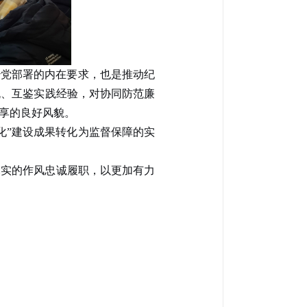
治党部署的内在
要求
，也是
推动
纪
流、
互鉴
实践经验，对协同防范廉
享的良好风貌。
化”
建设成果转化为监督保障的实
扎实的作风忠诚履职，以更加有力