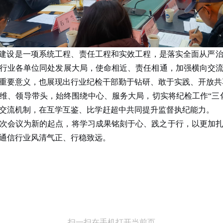
”建设是一项系统工程、责任工程和实效工程
，
是落实全面从严
行业各单位同处发展大局，使命相近、责任相通，加强横向交
重要意义
，也展现出
行业纪检干部勤于钻研、敢于实践、开放共
维、领导带头
，始终
围绕中心、服务大局，
切实
将
纪检工作
“三
交流机制，在互学互鉴、比学赶超中共同提升监督执纪能力。
次会议为新的起点，将学习成果铭刻于心、践之于行，以更加
通信行业风清气正、行稳致远。
扫一扫在手机打开当前页