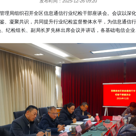
发布时间：2025-12-26 09:20
管理局组织召开全区信息通信行业纪检干部座谈会。会议以深
鉴
、
凝聚共识
，
共同提升行业纪检监督整体水平，为信息通信
员、纪检组长、副局长罗先林出席会议并讲话，
各基础电信企业