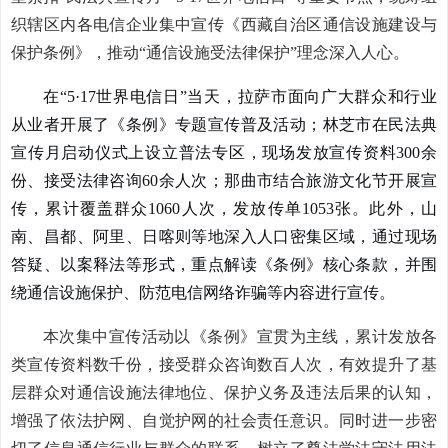
织
辖区内各电信
企业集中
宣传
《西藏自治区通信设施建设与
保护条例》，推动
“通信设施受法律保护”理念深入人心。
在
“5·17世界电信日”当天，拉萨市面向广大群众和行业
从业者开展了《条例》专题宣传普及活动；林芝市在民法典
宣传月启动仪式上设立普法专区，现场发放宣传资料300余
份、接受法律咨询60余人次；那曲市结合旅游文化节开展宣
传，累计覆盖群众1060人次，发放传单1053张。此外，山
南、昌都、阿里、日喀则等地深入人口密集区域，通过现场
答疑、以案释法等形式，重点解读《条例》核心条款，并围
绕通信设施保护、防范电信网络诈骗等内容进行宣传。
本次集中宣传活动以《条例》宣贯为主线，累计发放各
类宣传资料数千份，接受群众咨询数百人次，有效提升了基
层群众对通信设施法律地位、保护义务及违法后果的认知，
增强了依法护网、自觉护网的社会责任意识。
同时
进一步密