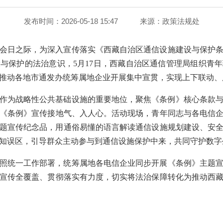
发布时间：2026-05-18 15:47
来源：
政策法规处
社会日
之际，
为深入
宣传
落实《
西藏自治区
通信设施建设与保护
设与保护的法治意识，
5月17日，
西藏自治区通信管理局
组织青年
推动各地市通发办统筹属地企业开展集中宣贯，实现上下联动、
作为战略性公共基础设施的重要地位，聚焦《条例》核心条款
让《条例》宣传接地气、入人心。活动现场，青年同志与
各
电信
题宣传纪念品，用通俗易懂的语言解读通信设施规划建设、安
知误区，引导群众主动参与到通信设施保护中来，共同守护数字
照统一工作部署，统筹属地各电信企业同步开展《条例》主题
宣传
全覆盖
、贯彻落实有力度，切实将法治保障转化为推动
西