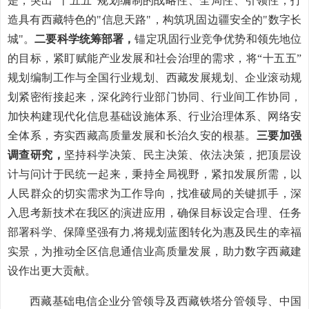
是，
突出
“十五五”规划编制的战略性、全局性、引领性，打
造具有西藏特色的
"信息天路"
，构筑
巩固边疆安全的
"数字长
城"。
二要科学统筹部署，
锚定
巩固行业竞争优势和领先地位
的目标，紧盯赋能产业发展和社会治理的需求，
将
“十五五”
规划编制工作与
全国行业规划、西藏发展规划、企业滚动规
划紧密衔接起来，深化跨行业部门协同、行业间工作协同，
加快构建现代化信息基础设施体系、行业治理体系、网络安
全体系，
夯实西藏高质量发展和长治久安的根基。
三
要加强
调查研究，
坚持科学决策、民主决策、依法决策，把顶层设
计与问计于民统一起来，秉持全局视野，紧扣发展所需，
以
人民群众的切实需求为工作导向，找准破局的关键抓手，深
入思考新技术在我区的演进应用，
确保目标设定合理、任务
部署科学、保障坚强有力
,将规划蓝图转化为惠及民生的幸福
实景，
为推动全区信息通信业高质量发展，助力数字西藏建
设作出更大贡献。
西藏基础电信企业分管领导及西藏铁塔分管领导、中国