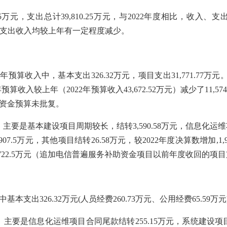
5
万元，支出总计
39,810.25
万元，与
2022年度相比，收入、支
项目支出收入均较上年有一定程度减少
。
本年预算收入中，基本支出
326
.32万
元，项目支出
31,771.77
万
元
3年预算
收入
较上年（
2022年预算
收入
43,672.52万
元）减少了
11,57
资金预算未批复
。
，主要是
基本建设项目周期较长，结转
3,590.58万元，信息化
7.5万元
，
其他项目结转
26.58万元，
较
2022年度决算数增加
,1,
2,722.5万元（追加电信普遍服务补助资金项目以前年度收回的项
中基本支出
326.32万元(人员经费260.73万元、公用经费65.59万元
，主要是
信息化运维项目合同尾款结转
255.15万元，系统建设项目