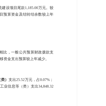
系统建设项目尾款1,185.00万元。
较
目预算资金及
结转结余数较上年
年度相比，一般公共预算财政拨款支
转移资金支出预算较上年减少
。
（类）
支出
25.52
万元，占
0.07
%；
工业信息等（类）支出
34,848.32