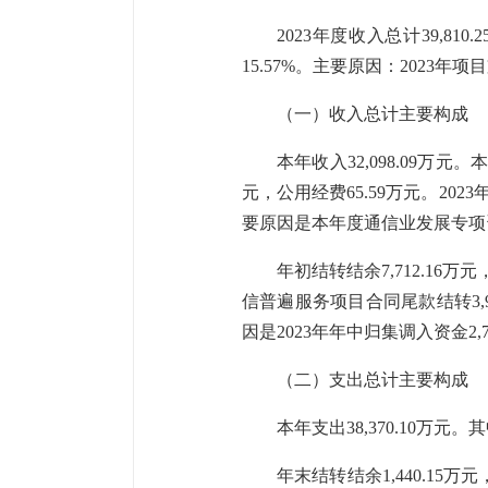
2023年度收入总计
39,810.2
15.57
%。主要原因：
2023年
（一）收入总计主要构成
本年收入
32,098.09
万元。
元，公用经费
65
.
59
万
元。
202
要原因
是本年度
通信业发展专项
年初结转结余
7,712.16
万元
信普遍服务项目合同尾款结转3,90
因是
2023年年中归集调入资金
（二）支出总计主要构成
本年支出
38,370.10
万元。
其
年末结转结余
1,440.15
万元