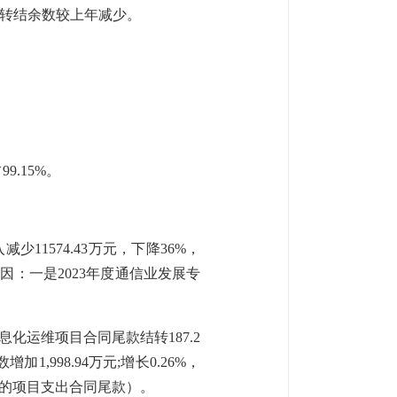
转结余数较上年减少
。
占
99.15
%。
入减少
11574.43
万元，下降
36
%，
原因：
一是
2023年度通信业发展专
，信息化运维项目合同尾款结转187.2
算数增加
1,998.94
万元
;
增长
0.26
%，
收回的项目支出合同尾款）
。