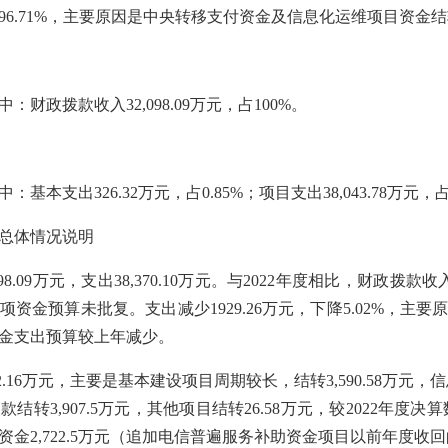
96.71
%，主要原因是
中央转移支付资金
及信息化运维项目资金
结
中：财政拨款收入
32,098.09
万元，占
100
%。
中：基本支出
326.32
万元，占
0.85
%；项目支出
38,043.78
万元，
总体情况说明
98.09
万元，支出
38,370.10
万元。与
2022年度相比，财政拨款收
项资金预算未批复
。
支出减少
1929.26
万元，下降
5.02
%，主要
金支出预算较上年减少
。
2.16
万元，主要是
基本建设项目周期较长，结转
3,590.58万元
转3,907.5万元
，
其他项目结转
26.58万元，
较
2022年度决
入资金2,722.5万元（追加电信普遍服务补助资金项目以前年度