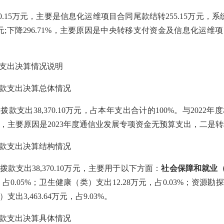
0.15
万元，主要是
信息化运维项目合同尾款结转
255.15万元，
元
;
下降
296.71
%，主要原因是
中央转移支付资金
及信息化运维项
支出决算情况说明
款支出决算总体情况
政拨款支出
38,370.10
万元，占本年支出合计的
100
%。与2022
%，主要原因是
2023年度通信业发展专项资金无预算支出，二是
款支出决算结构情况
政拨款支出
38,370.10
万元，主要用于以下方面：
社会保障和就业
，占
0.05
%；
卫生健康（类）支出
12.28万元，
占
0.03
%
；资源勘探
）支出
3,463.64万元，
占
9.03
%。
款支出决算具体情况