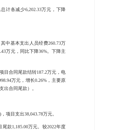
出总计各减少
6,202.33
万元，下降
。其中基本支出人员经费
260
.
73
万
4.43万
元，同比下降
36
%。下降主
运维项目合同尾款结转187.2万元，电
998.94
万元，增长
0.26
%，主要原
目支出合同尾款）
。
)，项目支出38,043.78万元。
尾款1,185.00万元。
较
2022年度