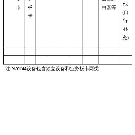
他
市
板
由器等
(自
卡
行
补
充)
注
:
NAT44
设备包含独立设备和业务板卡两类