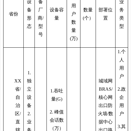
设
备
业
用
备
厂
设备容
数量
部署位
务
省份
户
形
商
/
量
(个）
置
类
数
态
型
型
量
号
(万)
1.个
人
用
1.
户
XX
独
城域网
省/
立
BRAS/
2.政
1.吞吐
自
设
核心网
企
量(G)
治
备
出口防
用
2. 峰值
区/
2.
火墙/数
户
会话数
直
业
据中心
3.其
（万）
辖
务
出口路