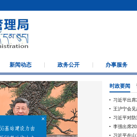
新闻动态
政务公开
办事服务
时政要闻
习近平出席2
王沪宁会见
习近平对防
×
李强出席2
习近平在山